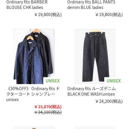
Ordinary fits BARBER
Ordinary fits BALL PANTS
BLOUSE CHK ladies
denim BLUE ladies
￥19,800(税込)
￥19,800(税込)
UNISEX
UNISEX
《30%OFF》 Ordinary fits ド
Ordinary fits ルーズデニム
クターコート シャンブレー
BLACK ONE WASH unisex
unisex
￥24,200(税込)
￥23,870(税込)
￥34,100(税込)