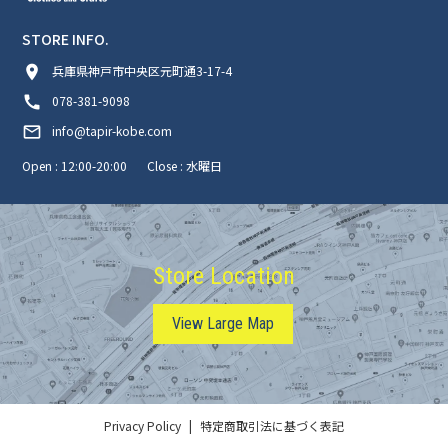
STORE INFO.
room
兵庫県神戸市中央区元町通3-17-4
call
078-381-9098
mail_outline
info@tapir-kobe.com
Open : 12:00-20:00
Close : 水曜日
Store Location
View Large Map
Privacy Policy
特定商取引法に基づく表記