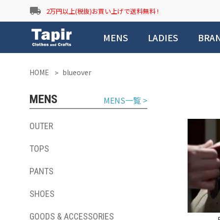
local_shipping
2万円以上(税抜)お買い上げで送料無料 !
MENS
LADIES
BRA
HOME
blueover
MENS
MENS一覧 >
OUTER
TOPS
PANTS
SHOES
GOODS & ACCESSORIES