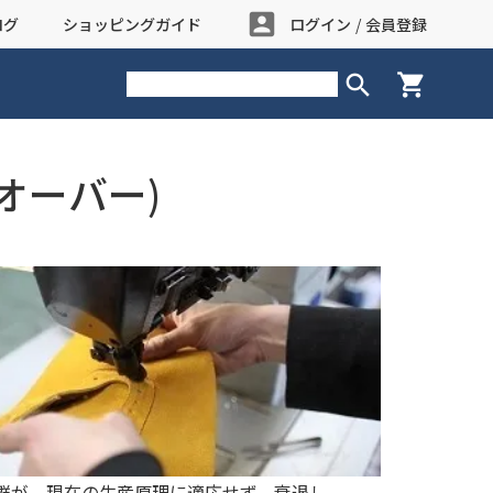
account_box
ログ
ショッピングガイド
ログイン
/
会員登録
search
shopping_cart
ーオーバー)
群が、現在の生産原理に適応せず、衰退し