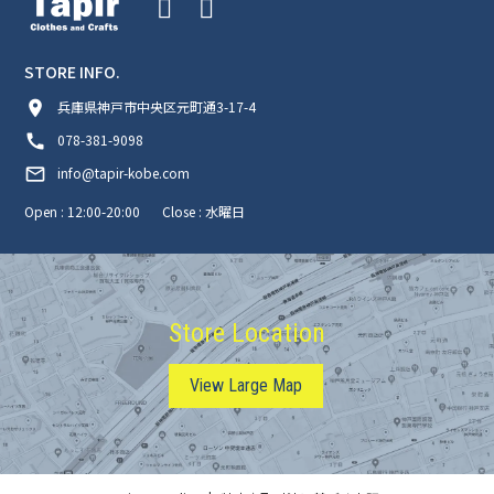
STORE INFO.
room
兵庫県神戸市中央区元町通3-17-4
call
078-381-9098
mail_outline
info@tapir-kobe.com
Open : 12:00-20:00
Close : 水曜日
Store Location
View Large Map