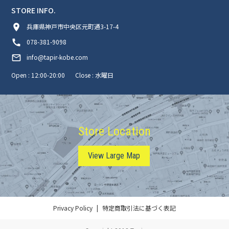
STORE INFO.
room
兵庫県神戸市中央区元町通3-17-4
call
078-381-9098
mail_outline
info@tapir-kobe.com
Open : 12:00-20:00
Close : 水曜日
Store Location
View Large Map
Privacy Policy
特定商取引法に基づく表記