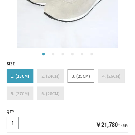
SIZE
1. (23CM)
2. (24CM)
3. (25CM)
4. (26CM)
5. (27CM)
6. (28CM)
QTY
￥21,780-
税込