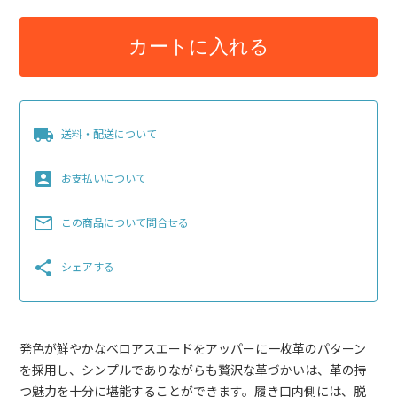
カートに入れる
local_shipping
送料・配送について
account_box
お支払いについて
mail_outline
この商品について問合せる
share
シェアする
発色が鮮やかなベロアスエードをアッパーに一枚革のパターン
を採用し、シンプルでありながらも贅沢な革づかいは、革の持
つ魅力を十分に堪能することができます。履き口内側には、脱