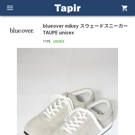
shopping_cart
blueover mikey スウェードスニーカー
TAUPE unisex
TYPE :
UNISEX