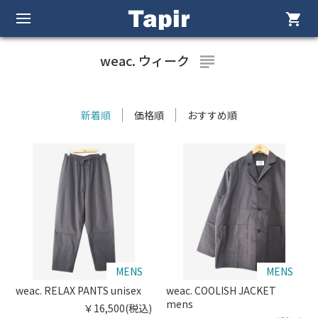
shopping_cart
weac. ウィーク
subject
新着順
価格順
おすすめ順
MENS
MENS
weac. RELAX PANTS unisex
weac. COOLISH JACKET
mens
￥16,500(税込)