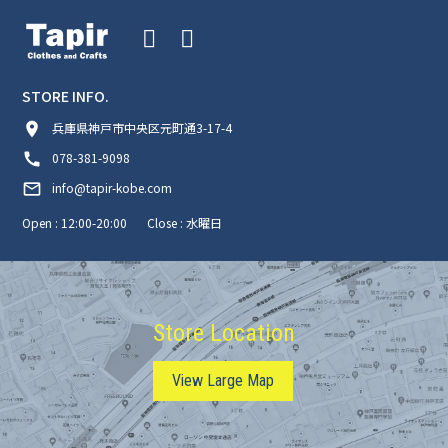
STORE INFO.
room
兵庫県神戸市中央区元町通3-17-4
call
078-381-9098
mail_outline
info@tapir-kobe.com
Open : 12:00-20:00
Close : 水曜日
Store Location
View Large Map