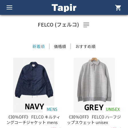
shopping_cart
FELCO (フェルコ)
subject
新着順
価格順
おすすめ順
MENS
UNISEX
《30％OFF》 FELCO キルティ
《30％OFF》 FELCO ハーフジ
ングコーチジャケット mens
ップスウェット unisex