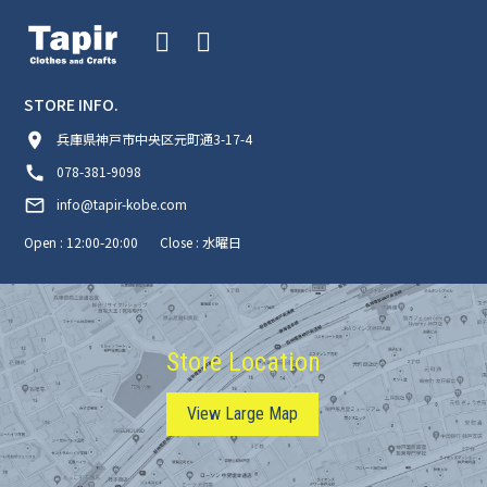
STORE INFO.
room
兵庫県神戸市中央区元町通3-17-4
call
078-381-9098
mail_outline
info@tapir-kobe.com
Open : 12:00-20:00
Close : 水曜日
Store Location
View Large Map