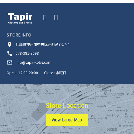
STORE INFO.
room
兵庫県神戸市中央区元町通3-17-4
call
078-381-9098
mail_outline
info@tapir-kobe.com
Open : 12:00-20:00
Close : 水曜日
Store Location
View Large Map