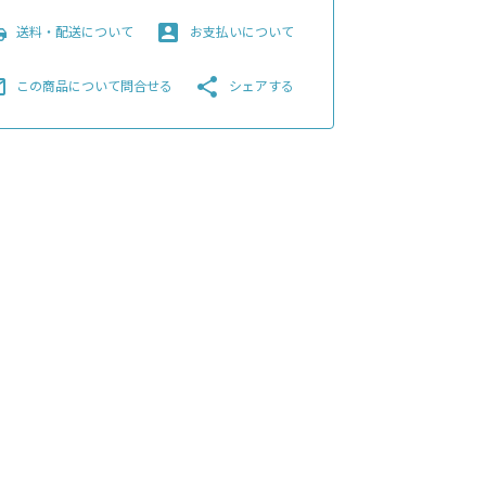
pping
account_box
送料・配送について
お支払いについて
line
share
この商品について問合せる
シェアする