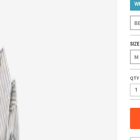
W
B
SIZE
M
QTY