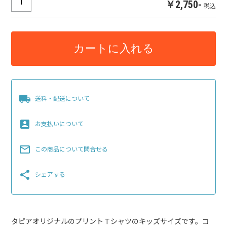
￥2,750-
税込
カートに入れる
local_shipping
送料・配送について
account_box
お支払いについて
mail_outline
この商品について問合せる
share
シェアする
タピアオリジナルのプリントＴシャツのキッズサイズです。コ