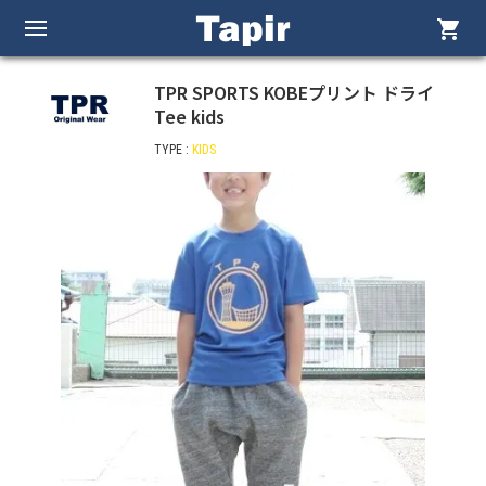
shopping_cart
TPR SPORTS KOBEプリント ドライ
Tee kids
TYPE :
KIDS