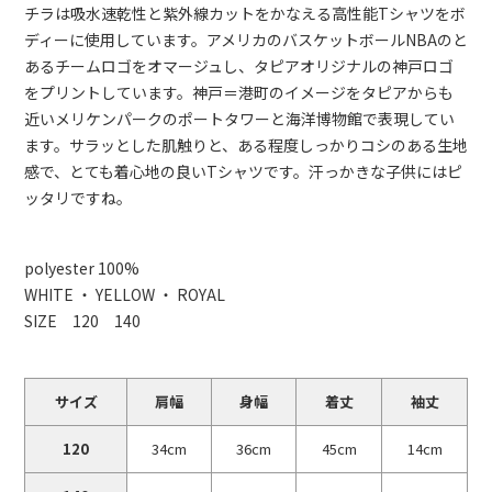
チラは吸水速乾性と紫外線カットをかなえる高性能Tシャツをボ
ディーに使用しています。アメリカのバスケットボールNBAのと
あるチームロゴをオマージュし、タピアオリジナルの神戸ロゴ
をプリントしています。神戸＝港町のイメージをタピアからも
近いメリケンパークのポートタワーと海洋博物館で表現してい
ます。サラッとした肌触りと、ある程度しっかりコシのある生地
感で、とても着心地の良いTシャツです。汗っかきな子供にはピ
ッタリですね。
polyester 100%
WHITE ・ YELLOW ・ ROYAL
SIZE 120 140
サイズ
肩幅
身幅
着丈
袖丈
120
34cm
36cm
45cm
14cm