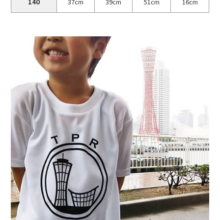
140
37cm
39cm
51cm
16cm