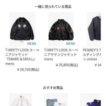
一緒に見られている商品
MENS
MENS
U
THRIFTY LOOK スーベ
THRIFTY LOOK スーベ
PENNEY'S THE
ニアジャケット
ニアサテンジャケット
ルティングカー
『SNAKE & SKULL』
mens
ン unisex
mens
￥25,850(税込)
￥14,3
￥29,700(税込)
おすすめ商品