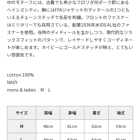
中のモチーフには、古着でも希少なフロリダ州ポーク郡にある
ヘインズシティ。胸にはFFAジャケットのディテールの1つとも
いえるチェーンステッチで名前を刺繍。フロントのファスナー
はミリタリーでも採用さている、創業1936年米IDEAL社のファ
スナーを使用。当時のディティールを生かしつつ、現代的なリラ
ックスフィットのパターンで、レイヤードしやすくコーディネー
トが楽しめます。ネイビーにゴールドステッチが映え、とてもい
い雰囲気です。
cotton 100%
NAVY
mens & ladies M L
サイズ
肩幅
身幅
着丈
袖丈
M
48cm
61cm
62cm
59cm
L
49cm
62cm
64cm
61cm