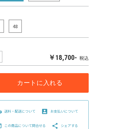
48
￥18,700-
税込
カートに入れる
pping
account_box
送料・配送について
お支払いについて
line
share
この商品について問合せる
シェアする