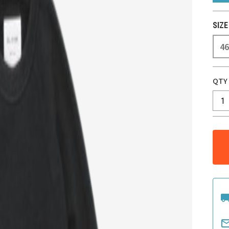
SIZE
46
QTY
local_shi
mail_out