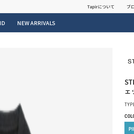
Tapirについて
ブ
ND
NEW ARRIVALS
ST
ェッ
TYPE
COL
PI