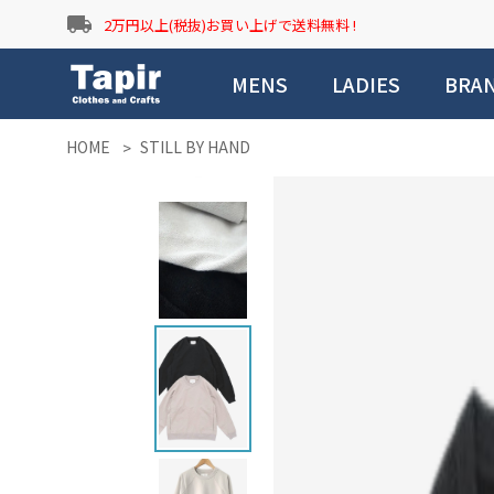
local_shipping
2万円以上(税抜)お買い上げで送料無料 !
MENS
LADIES
BRA
HOME
STILL BY HAND