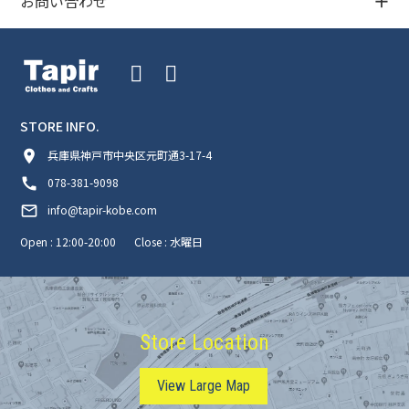
お問い合わせ
STORE INFO.
room
兵庫県神戸市中央区元町通3-17-4
call
078-381-9098
mail_outline
info@tapir-kobe.com
Open : 12:00-20:00
Close : 水曜日
Store Location
View Large Map