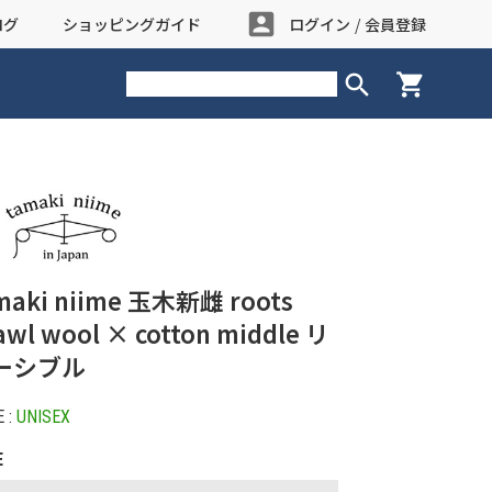
account_box
ログ
ショッピングガイド
ログイン
/
会員登録
search
shopping_cart
maki niime 玉木新雌 roots
awl wool × cotton middle リ
ーシブル
 :
UNISEX
E