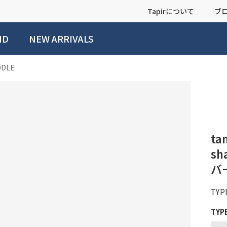
Tapirについて
ブ
ND
NEW ARRIVALS
DDLE
ta
sh
バ
TYPE
TYP