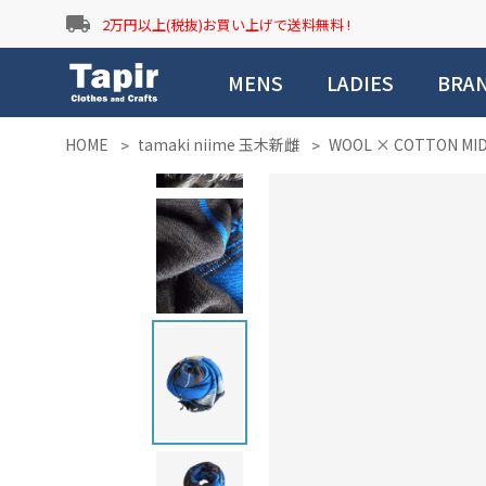
local_shipping
2万円以上(税抜)お買い上げで送料無料 !
MENS
LADIES
BRA
HOME
tamaki niime 玉木新雌
WOOL × COTTON MI