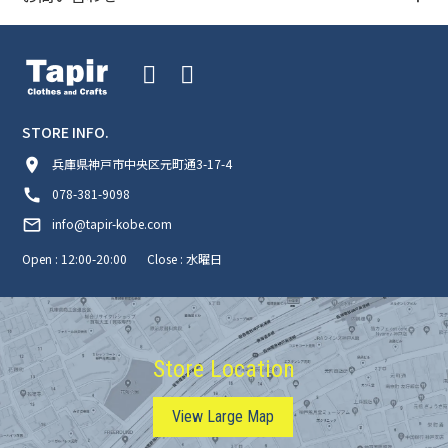
STORE INFO.
room
兵庫県神戸市中央区元町通3-17-4
call
078-381-9098
mail_outline
info@tapir-kobe.com
Open : 12:00-20:00
Close : 水曜日
Store Location
View Large Map