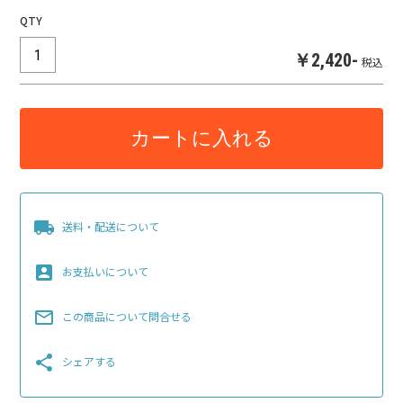
QTY
￥2,420-
税込
カートに入れる
local_shipping
送料・配送について
account_box
お支払いについて
mail_outline
この商品について問合せる
share
シェアする