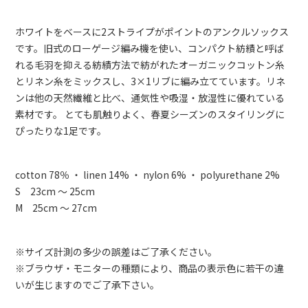
ホワイトをベースに2ストライプがポイントのアンクルソックス
です。旧式のローゲージ編み機を使い、コンパクト紡績と呼ば
れる毛羽を抑える紡績方法で紡がれたオーガニックコットン糸
とリネン糸をミックスし、3×1リブに編み立てています。リネ
ンは他の天然繊維と比べ、通気性や吸湿・放湿性に優れている
素材です。 とても肌触りよく、春夏シーズンのスタイリングに
ぴったりな1足です。
cotton 78％ ・ linen 14% ・ nylon 6% ・ polyurethane 2%
S 23cm ～ 25cm
M 25cm ～ 27cm
※サイズ計測の多少の誤差はご了承ください。
※ブラウザ・モニターの種類により、商品の表示色に若干の違
いが生じますのでご了承下さい。