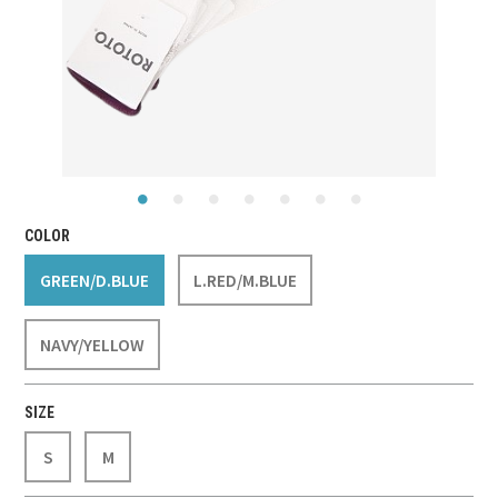
COLOR
GREEN/D.BLUE
L.RED/M.BLUE
NAVY/YELLOW
SIZE
S
M