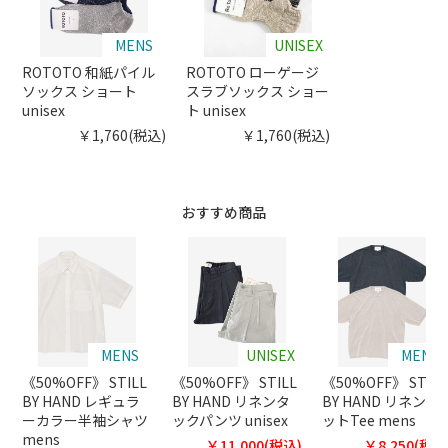
MENS
UNISEX
ROTOTO 和紙パイル
ROTOTO ローゲージ
ソックス ショート
スラブソックス ショー
unisex
ト unisex
￥1,760(税込)
￥1,760(税込)
おすすめ商品
MENS
UNISEX
MENS
《50%OFF》 STILL
《50%OFF》 STILL
《50%OFF》 STILL
BY HAND レギュラ
BY HAND リネンタ
BY HAND リネンニ
ーカラー半袖シャツ
ックパンツ unisex
ットTee mens
mens
￥11,000(税込)
￥8,250(税込