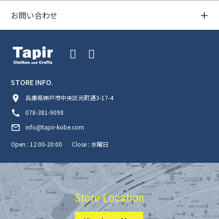
お問い合わせ
STORE INFO.
room
兵庫県神戸市中央区元町通3-17-4
call
078-381-9098
mail_outline
info@tapir-kobe.com
Open : 12:00-20:00
Close : 水曜日
Store Location