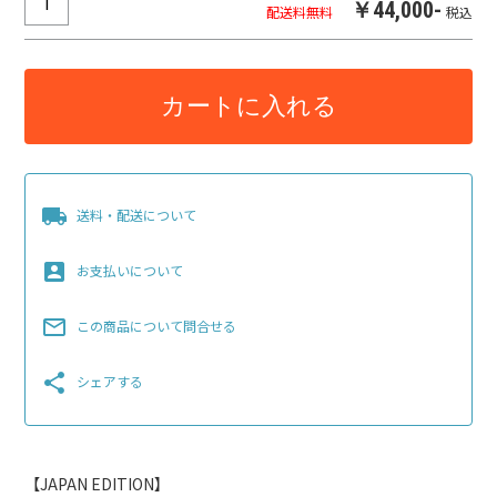
￥44,000-
配送料無料
税込
カートに入れる
local_shipping
送料・配送について
account_box
お支払いについて
mail_outline
この商品について問合せる
share
シェアする
【JAPAN EDITION】