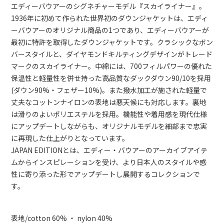
エディーバウアーのシグネチャーモデル『スカイライナー』。
1936年に初めて作られた世界初のダウンジャケットは、エディ
ーバウアーのオリジナル商品の1つであり、エディーバウアーが
最初に特許を取得したダウンジャケットです。クラシックなボン
バースタイルと、ダイヤモンドキルティングデザインがトレード
マークのスカイライナー。中綿には、700フィルパワーの優れた
保温性と軽量性を併せ持った高品質なダックダウン90/10を採用
(ダウン90%・フェザー10%)。また撥水加工が施された軽量で
丈夫なコットンナイロンの表地は悪天候にも対応します。裏地
は滑りのよいポリエステルを採用。機能性や着用感を現代仕様
にアップデートしながらも、オリジナルモデルを細部まで忠実
に再現した仕上がりとなっています。
JAPAN EDITIONとは、エディー・バウアーのアーカイブアイテ
ムからインスピレーションを受け、より日本人のスタイルや感
性に寄り添った形でアップデートし展開するコレクションで
す。
表地/cotton 60% ・ nylon 40%