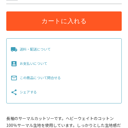
カートに入れる
local_shipping
送料・配送について
account_box
お支払いについて
mail_outline
この商品について問合せる
share
シェアする
長袖のサーマルカットソーです。ヘビーウェイトのコットン
100％サーマル生地を使用しています。しっかりとした生地感だ