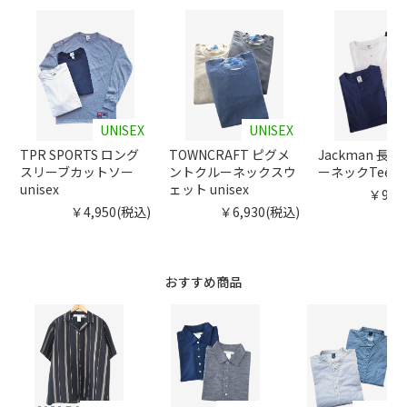
UNISEX
UNISEX
TPR SPORTS ロング
TOWNCRAFT ピグメ
Jackman 長
スリーブカットソー
ントクルーネックスウ
ーネックTee m
unisex
ェット unisex
￥9,3
￥4,950(税込)
￥6,930(税込)
おすすめ商品