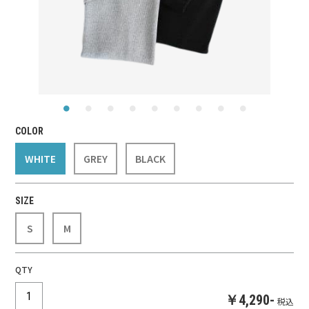
COLOR
WHITE
GREY
BLACK
SIZE
S
M
QTY
￥4,290-
税込