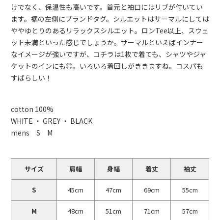
けでなく、保温性も高いです。首元と袖口にはリブが付いてい
ます。裾の左側にプランドタグ。シルエットはサーマルにしては
ややゆとりのあるリラックスシルエット。ロンTee以上、スウェ
ット未満といった感じでしょうか。サーマルといえばインナー
なイメージが強いですが、コチラは1枚で着ても、シャツやジャ
ケットのインにも◎。いろいろ着回しがききますね。コスパも
すばらしい！
cotton 100%
WHITE ・ GREY ・ BLACK
mens S M
サイズ
肩幅
身幅
着丈
袖丈
S
45cm
47cm
69cm
55cm
M
48cm
51cm
71cm
57cm