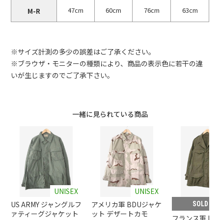
47cm
60cm
76cm
63cm
M-R
※サイズ計測の多少の誤差はご了承ください。
※ブラウザ・モニターの種類により、商品の表示色に若干の違
いが生じますのでご了承下さい。
一緒に見られている商品
UNISEX
UNISEX
US ARMY ジャングルフ
アメリカ軍 BDUジャケ
SOLD OU
ァティーグジャケット
ット デザートカモ
フランス軍 M-4