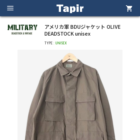
shopping_cart
アメリカ軍 BDUジャケット OLIVE
DEADSTOCK unisex
TYPE :
UNISEX