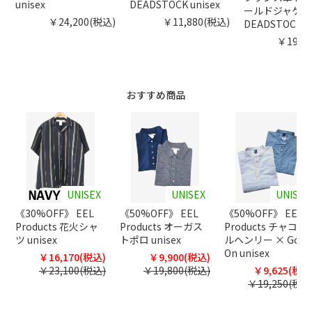
unisex
DEADSTOCK unisex
ールドジャケッ
￥24,200(税込)
￥11,880(税込)
DEADSTOCK 
￥19,8
おすすめ商品
UNISEX
UNISEX
UNISEX
《30%OFF》 EEL
《50%OFF》 EEL
《50%OFF》 EEL
Products 花火シャ
Products オーガス
Products チャコー
ツ unisex
トポロ unisex
ルヘンリー × Good
On unisex
￥16,170(税込)
￥9,900(税込)
￥23,100(税込)
￥19,800(税込)
￥9,625(税込
￥19,250(税込