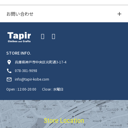
お問い合わせ
STORE INFO.
room
兵庫県神戸市中央区元町通3-17-4
call
078-381-9098
mail_outline
info@tapir-kobe.com
Open : 12:00-20:00
Close : 水曜日
Store Location