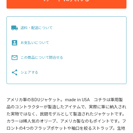
local_shipping
送料・配送について
account_box
お支払いについて
mail_outline
この商品について問合せる
share
シェアする
アメリカ軍のBDUジャケット。made in USA コチラは軍用製
品のコントラクターが製造したアイテムで、実際に軍に納入され
た実物ではなく、民間モデルとして製造されたジャケットです。
カラーは稀人気のオリーブ、アメリカ製なのもポイントです。フ
ロントの4つのフラップポケットや袖口を絞るストラップ。生地