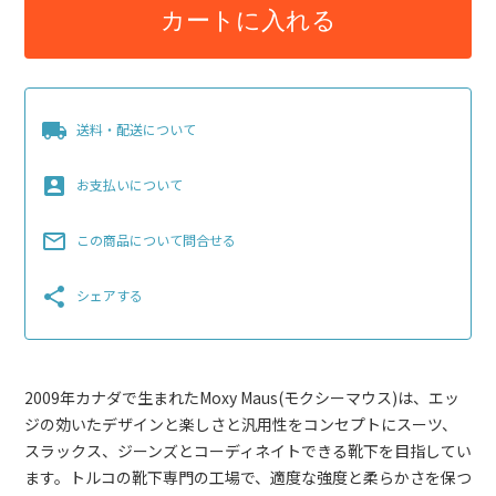
カートに入れる
local_shipping
送料・配送について
account_box
お支払いについて
mail_outline
この商品について問合せる
share
シェアする
2009年カナダで生まれたMoxy Maus(モクシーマウス)は、エッ
ジの効いたデザインと楽しさと汎用性をコンセプトにスーツ、
スラックス、ジーンズとコーディネイトできる靴下を目指してい
ます。トルコの靴下専門の工場で、適度な強度と柔らかさを保つ