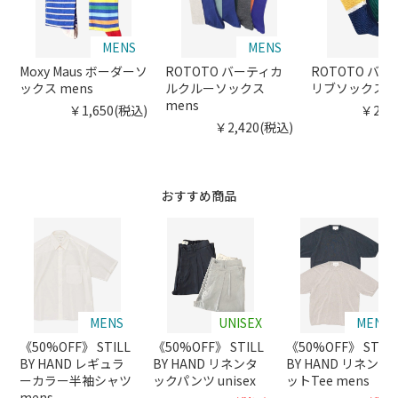
MENS
MENS
Moxy Maus ボーダーソ
ROTOTO バーティカ
ROTOTO バ
ックス mens
ルクルーソックス
リブソックス un
mens
￥1,650(税込)
￥2,2
￥2,420(税込)
おすすめ商品
MENS
UNISEX
MENS
《50%OFF》 STILL
《50%OFF》 STILL
《50%OFF》 STILL
BY HAND レギュラ
BY HAND リネンタ
BY HAND リネンニ
ーカラー半袖シャツ
ックパンツ unisex
ットTee mens
mens