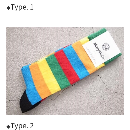
Type. 1
◆
Type. 2
◆