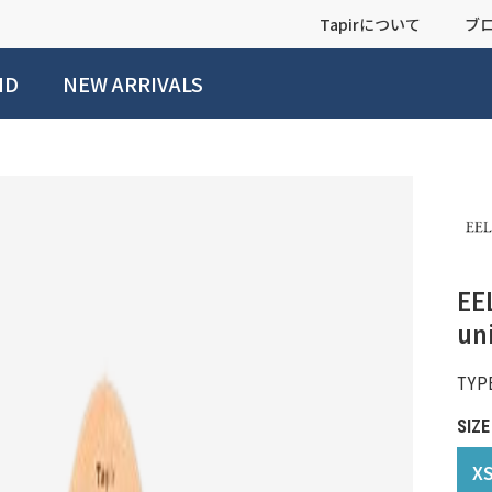
Tapirについて
ブ
ND
NEW ARRIVALS
EE
un
TYPE
SIZE
X