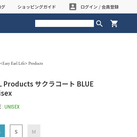
account_box
ログ
ショッピングガイド
ログイン
/
会員登録
search
shopping_cart
L Products サクラコート BLUE
isex
 :
UNISEX
S
S
M