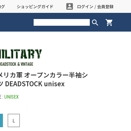
account_box
ログ
ショッピングガイド
ログイン
/
会員登録
search
shopping_cart
メリカ軍 オープンカラー半袖シ
 DEADSTOCK unisex
 :
UNISEX
L